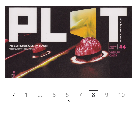
1
…
5
6
7
8
9
10