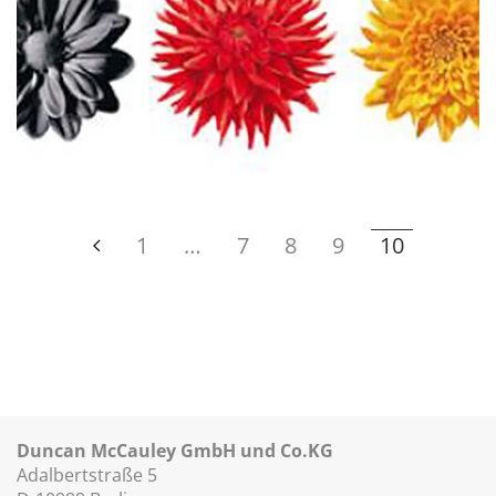
1
…
7
8
9
10
Duncan McCauley GmbH und Co.KG
Adalbertstraße 5