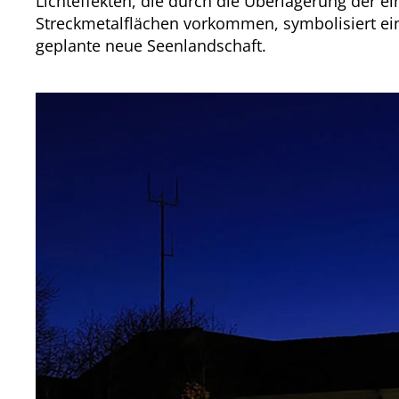
Lichteffekten, die durch die Überlagerung der e
Streckmetalflächen vorkommen, symbolisiert ein
geplante neue Seenlandschaft.