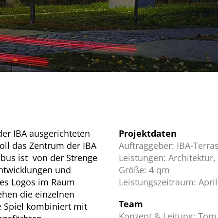
er IBA ausgerichteten
Projektdaten
oll das Zentrum der IBA
Auftraggeber:
IBA-Terr
ubus ist von der Strenge
Leistungen:
Architektur,
Entwicklungen und
Größe:
4 qm
des Logos im Raum
Leistungszeitraum:
Apri
hen die einzelnen
Team
 Spiel kombiniert mit
Konzept & Leitung:
Tom 