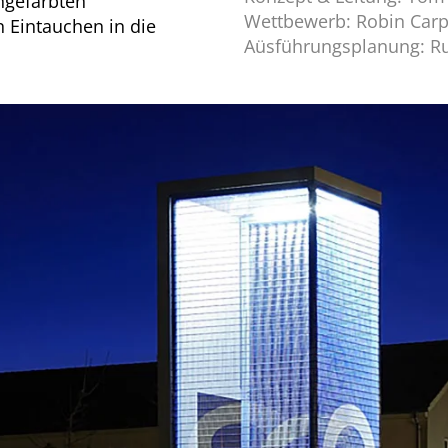
ingefärbten
Wettbewerb:
Robin Carpe
 Eintauchen in die
Aüsführungsplanung:
R